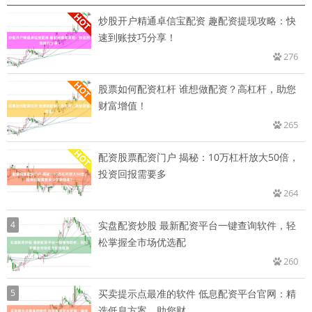
炒股开户精通卓信宝配资 趣配资提现攻略：快
速到账技巧分享！
276
股票如何配资杠杆 谁想做配资？高杠杆，助您
财富增值！
265
配资股票配资门户 揭秘：10万杠杆放大50倍，
投资回报需要多
264
4
实盘配资炒股 最新配资平台一键查询软件，轻
松掌握全市场优选配
260
5
买卖提示点最准的软件 低息配资平台官网：精
选低息方案，助您财