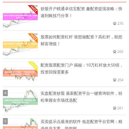
炒股开户精通卓信宝配资 趣配资提现攻略：快
速到账技巧分享！
276
股票如何配资杠杆 谁想做配资？高杠杆，助您
财富增值！
265
配资股票配资门户 揭秘：10万杠杆放大50倍，
投资回报需要多
264
4
实盘配资炒股 最新配资平台一键查询软件，轻
松掌握全市场优选配
261
5
买卖提示点最准的软件 低息配资平台官网：精
选低息方案，助您财