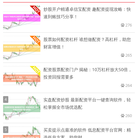
炒股开户精通卓信宝配资 趣配资提现攻略：快
速到账技巧分享！
276
股票如何配资杠杆 谁想做配资？高杠杆，助您
财富增值！
265
配资股票配资门户 揭秘：10万杠杆放大50倍，
投资回报需要多
264
4
实盘配资炒股 最新配资平台一键查询软件，轻
松掌握全市场优选配
260
5
买卖提示点最准的软件 低息配资平台官网：精
选低息方案，助您财